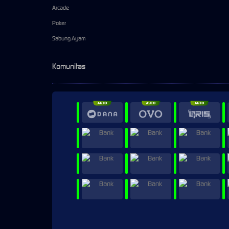
Arcade
Poker
Sabung Ayam
Komunitas