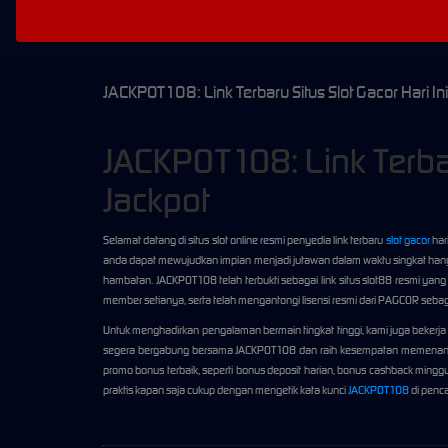
JACKPOT108: Link Terbaru Situs Slot Gacor Hari 
JACKPOT108: Link Terba
Jackpot
Selamat datang di situs slot online resmi penyedia link terbaru
slot gacor
har
anda dapat mewujudkan impian menjadi jutawan dalam waktu singkat hanya d
hambatan. JACKPOT108 telah terbukti sebagai link situs slot88 resmi ya
member setianya, serta telah mengantongi lisensi resmi dari PAGCOR seba
Untuk menghadirkan pengalaman bermain tingkat tinggi, kami juga beker
segera bergabung bersama JACKPOT108 dan raih kesempatan memenangkan h
promo bonus terbaik, seperti bonus deposit harian, bonus cashback ming
praktis kapan saja cukup dengan mengetik kata kunci
JACKPOT108
di penca