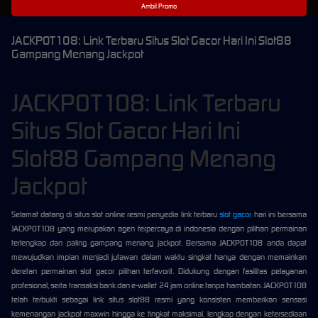
Ambil Promo
JACKPOT108: Link Terbaru Situs Slot Gacor Hari Ini Slot88
Gampang Menang Jackpot
JACKPOT108: Link Terbaru
Situs Slot Gacor Hari Ini
Slot88 Gampang Menang
Jackpot
Selamat datang di situs slot online resmi penyedia link terbaru
slot gacor
hari ini bersama
JACKPOT108 yang merupakan agen terpercaya di indonesia dengan pilihan permainan
terlengkap dan paling gampang menang jackpot. Bersama JACKPOT108 anda dapat
mewujudkan impian menjadi jutawan dalam waktu singkat hanya dengan memainkan
deretan permainan slot gacor pilihan terfavorit. Didukung dengan fasilitas pelayanan
profesional, serta transaksi bank dan e-wallet 24 jam online tanpa hambatan. JACKPOT108
telah terbukti sebagai link situs slot88 resmi yang konsisten memberikan sensasi
kemenangan jackpot maxwin hingga ke tingkat maksimal, lengkap dengan ketersediaan