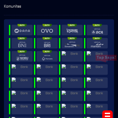
Komunitas
Tap Saya!