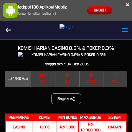
×
Jackpot108 Aplikasi Mobile
UNDUH
Jangan tampilkan lagi hari ini
KOMISI HARIAN CASINO 0.8% & POKER 0.3%
Tanggal akhir: 04-Des-2035
3403
20
49
00
BERAKHIR PADA
HARI
JAM
MENIT
DETIK
Bagikan
PERMAINAN
KOMISI
MIN BONUS
MAX BONUS
SISTEM
Rp
CASINO
0,8%
Rp 1,000
HARIAN
12,000,000