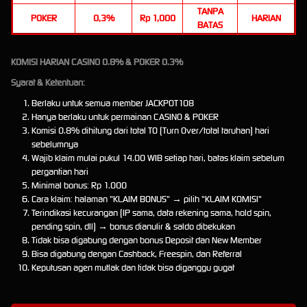
TANPA
POKER
0,3%
Rp 1,000
HARIAN
BATAS
KOMISI HARIAN CASINO 0.8% & POKER 0.3%
Syarat & Ketentuan:
Berlaku untuk semua member JACKPOT108
Hanya berlaku untuk permainan CASINO & POKER
Komisi 0.8% dihitung dari total TO (Turn Over/total taruhan) hari
sebelumnya
Wajib klaim mulai pukul 14.00 WIB setiap hari, batas klaim sebelum
pergantian hari
Minimal bonus: Rp 1.000
Cara klaim: halaman "KLAIM BONUS" → pilih "KLAIM KOMISI"
Terindikasi kecurangan (IP sama, data rekening sama, hold spin,
pending spin, dll) → bonus dianulir & saldo dibekukan
Tidak bisa digabung dengan bonus Deposit dan New Member
Bisa digabung dengan Cashback, Freespin, dan Referral
Keputusan agen mutlak dan tidak bisa diganggu gugat