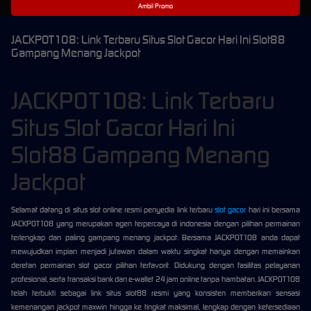
Ambil Promo
JACKPOT108: Link Terbaru Situs Slot Gacor Hari Ini Slot88
Gampang Menang Jackpot
JACKPOT108: Link Terbaru
Situs Slot Gacor Hari Ini
Slot88 Gampang Menang
Jackpot
Selamat datang di situs slot online resmi penyedia link terbaru
slot gacor
hari ini bersama
JACKPOT108 yang merupakan agen terpercaya di indonesia dengan pilihan permainan
terlengkap dan paling gampang menang jackpot. Bersama JACKPOT108 anda dapat
mewujudkan impian menjadi jutawan dalam waktu singkat hanya dengan memainkan
deretan permainan slot gacor pilihan terfavorit. Didukung dengan fasilitas pelayanan
profesional, serta transaksi bank dan e-wallet 24 jam online tanpa hambatan. JACKPOT108
telah terbukti sebagai link situs slot88 resmi yang konsisten memberikan sensasi
kemenangan jackpot maxwin hingga ke tingkat maksimal, lengkap dengan ketersediaan