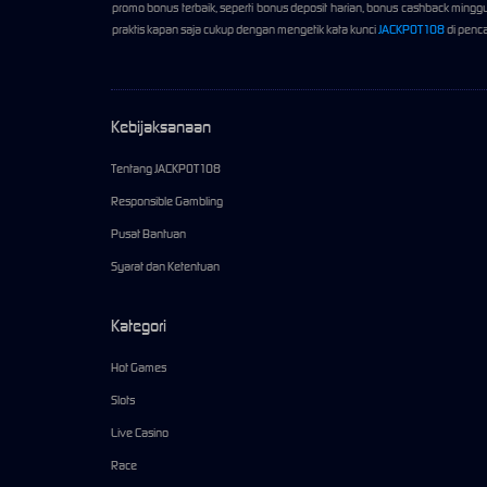
promo bonus terbaik, seperti bonus deposit harian, bonus cashback ming
praktis kapan saja cukup dengan mengetik kata kunci
JACKPOT108
di penca
Kebijaksanaan
Tentang JACKPOT108
Responsible Gambling
Pusat Bantuan
Syarat dan Ketentuan
Kategori
Hot Games
Slots
Live Casino
Race