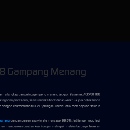
lot88 Gampang Menang
inan terlengkap dan paling gampang menang jackpot. Bersama JACKPOT108
ayanan profesional, serta transaksi bank dan e-wallet 24 jam online tanpa
 dengan ketersediaan fitur VIP paling mutakhir untuk memanjakan seluruh
 menang
dengan persentase winrate mencapai 99.8%. Jadi jangan ragu lagi,
mitmen memberikan deretan keuntungan melimpah melalui berbagai tawaran