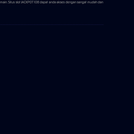
 pemain. Situs slot JACKPOT108 dapat anda akses dengan sangat mudah dan