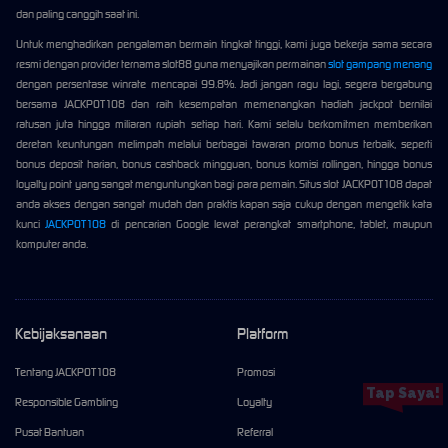
dan paling canggih saat ini.
Untuk menghadirkan pengalaman bermain tingkat tinggi, kami juga bekerja sama secara
resmi dengan provider ternama slot88 guna menyajikan permainan
slot gampang menang
dengan persentase winrate mencapai 99.8%. Jadi jangan ragu lagi, segera bergabung
bersama JACKPOT108 dan raih kesempatan memenangkan hadiah jackpot bernilai
ratusan juta hingga miliaran rupiah setiap hari. Kami selalu berkomitmen memberikan
deretan keuntungan melimpah melalui berbagai tawaran promo bonus terbaik, seperti
bonus deposit harian, bonus cashback mingguan, bonus komisi rollingan, hingga bonus
loyalty point yang sangat menguntungkan bagi para pemain. Situs slot JACKPOT108 dapat
anda akses dengan sangat mudah dan praktis kapan saja cukup dengan mengetik kata
kunci
JACKPOT108
di pencarian Google lewat perangkat smartphone, tablet, maupun
komputer anda.
Kebijaksanaan
Platform
Tentang JACKPOT108
Promosi
Tap Saya!
Responsible Gambling
Loyalty
Pusat Bantuan
Referral