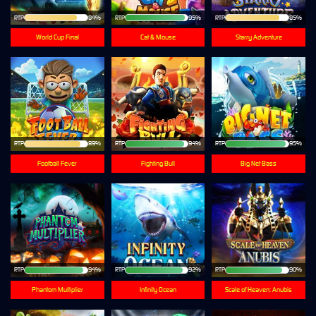
RTP
84%
RTP
95%
RTP
85%
World Cup Final
Cat & Mouse
Starry Adventure
RTP
89%
RTP
94%
RTP
95%
Football Fever
Fighting Bull
Big Net Bass
RTP
94%
RTP
92%
RTP
90%
Phantom Multiplier
Infinity Ocean
Scale of Heaven: Anubis