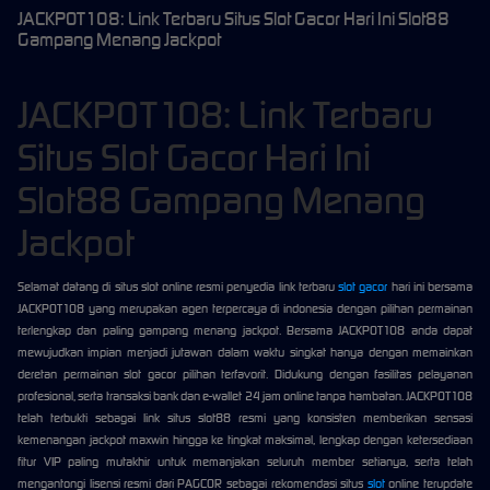
JACKPOT108: Link Terbaru Situs Slot Gacor Hari Ini Slot88
Gampang Menang Jackpot
JACKPOT108: Link Terbaru
Situs Slot Gacor Hari Ini
Slot88 Gampang Menang
Jackpot
Selamat datang di situs slot online resmi penyedia link terbaru
slot gacor
hari ini bersama
JACKPOT108 yang merupakan agen terpercaya di indonesia dengan pilihan permainan
terlengkap dan paling gampang menang jackpot. Bersama JACKPOT108 anda dapat
mewujudkan impian menjadi jutawan dalam waktu singkat hanya dengan memainkan
deretan permainan slot gacor pilihan terfavorit. Didukung dengan fasilitas pelayanan
profesional, serta transaksi bank dan e-wallet 24 jam online tanpa hambatan. JACKPOT108
telah terbukti sebagai link situs slot88 resmi yang konsisten memberikan sensasi
kemenangan jackpot maxwin hingga ke tingkat maksimal, lengkap dengan ketersediaan
fitur VIP paling mutakhir untuk memanjakan seluruh member setianya, serta telah
mengantongi lisensi resmi dari PAGCOR sebagai rekomendasi situs
slot
online terupdate