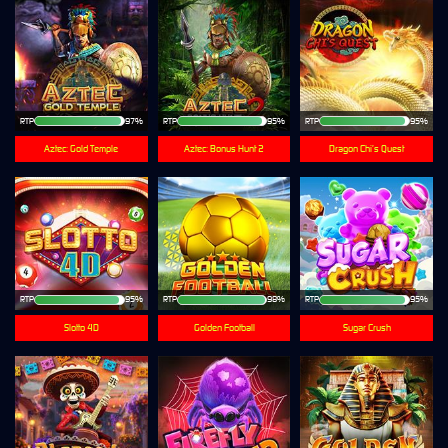
RTP
97%
RTP
95%
RTP
95%
Aztec: Gold Temple
Aztec: Bonus Hunt 2
Dragon Chi’s Quest
RTP
95%
RTP
98%
RTP
95%
Slotto 4D
Golden Football
Sugar Crush