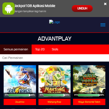
×
Jackpot108 Aplikasi Mobile
UNDUH
Jangan tampilkan lagi hari ini
ADVANTPLAY
Semua permainan
Top 20
Slots
RTP
96%
RTP
95%
RTP
98%
Zeustrike
Mahjong Roar
Maya: Elemental Totem