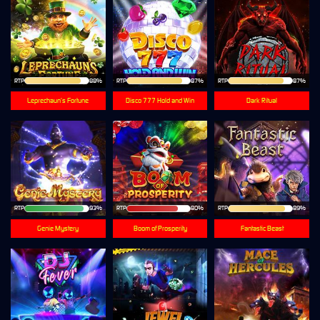
RTP
88%
RTP
87%
RTP
87%
Leprechaun’s Fortune
Disco 777 Hold and Win
Dark Ritual
RTP
93%
RTP
80%
RTP
89%
Genie Mystery
Boom of Prosperity
Fantastic Beast