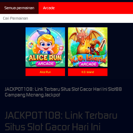
Semua permainan
Arcade
Alice Run
K.O. Island
JACKPOT108: Link Terbaru Situs Slot Gacor Hari Ini Slot88
Gampang Menang Jackpot
JACKPOT108: Link Terbaru
Situs Slot Gacor Hari Ini