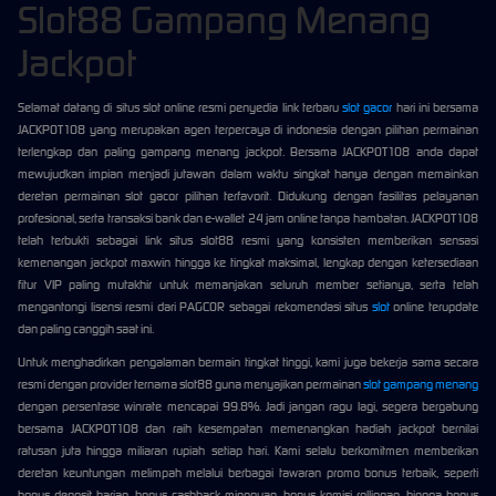
Slot88 Gampang Menang
Jackpot
Selamat datang di situs slot online resmi penyedia link terbaru
slot gacor
hari ini bersama
JACKPOT108 yang merupakan agen terpercaya di indonesia dengan pilihan permainan
terlengkap dan paling gampang menang jackpot. Bersama JACKPOT108 anda dapat
mewujudkan impian menjadi jutawan dalam waktu singkat hanya dengan memainkan
deretan permainan slot gacor pilihan terfavorit. Didukung dengan fasilitas pelayanan
profesional, serta transaksi bank dan e-wallet 24 jam online tanpa hambatan. JACKPOT108
telah terbukti sebagai link situs slot88 resmi yang konsisten memberikan sensasi
kemenangan jackpot maxwin hingga ke tingkat maksimal, lengkap dengan ketersediaan
fitur VIP paling mutakhir untuk memanjakan seluruh member setianya, serta telah
mengantongi lisensi resmi dari PAGCOR sebagai rekomendasi situs
slot
online terupdate
dan paling canggih saat ini.
Untuk menghadirkan pengalaman bermain tingkat tinggi, kami juga bekerja sama secara
resmi dengan provider ternama slot88 guna menyajikan permainan
slot gampang menang
dengan persentase winrate mencapai 99.8%. Jadi jangan ragu lagi, segera bergabung
bersama JACKPOT108 dan raih kesempatan memenangkan hadiah jackpot bernilai
ratusan juta hingga miliaran rupiah setiap hari. Kami selalu berkomitmen memberikan
deretan keuntungan melimpah melalui berbagai tawaran promo bonus terbaik, seperti
bonus deposit harian, bonus cashback mingguan, bonus komisi rollingan, hingga bonus