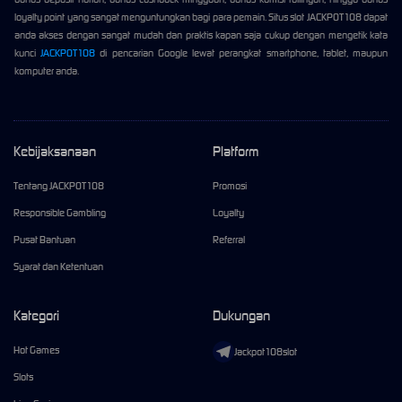
loyalty point yang sangat menguntungkan bagi para pemain. Situs slot JACKPOT108 dapat
anda akses dengan sangat mudah dan praktis kapan saja cukup dengan mengetik kata
kunci
JACKPOT108
di pencarian Google lewat perangkat smartphone, tablet, maupun
komputer anda.
Kebijaksanaan
Platform
Tentang JACKPOT108
Promosi
Responsible Gambling
Loyalty
Pusat Bantuan
Referral
Syarat dan Ketentuan
Kategori
Dukungan
Hot Games
Jackpot108slot
Slots