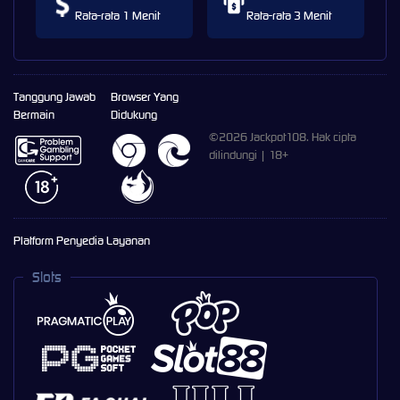
Rata-rata 1 Menit
Rata-rata 3 Menit
Tanggung Jawab
Browser Yang
Bermain
Didukung
©2026 Jackpot108. Hak cipta
dilindungi | 18+
Platform Penyedia Layanan
Slots