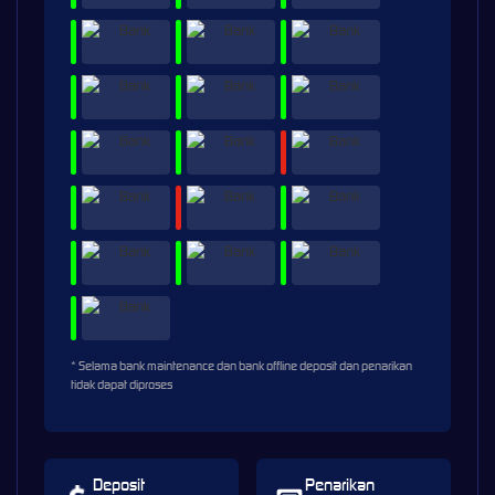
* Selama bank maintenance dan bank offline deposit dan penarikan
tidak dapat diproses
Deposit
Penarikan