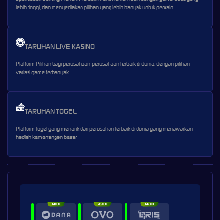
lebih tinggi, dan menyediakan pilihan yang lebih banyak untuk pemain.
TARUHAN LIVE KASINO
Platform Pilihan bagi perusahaan-perusahaan terbaik di dunia, dengan pilihan
variasi game terbanyak
TARUHAN TOGEL
Platform togel yang menarik dari perusahan terbaik di dunia yang menawarkan
hadiah kemenangan besar