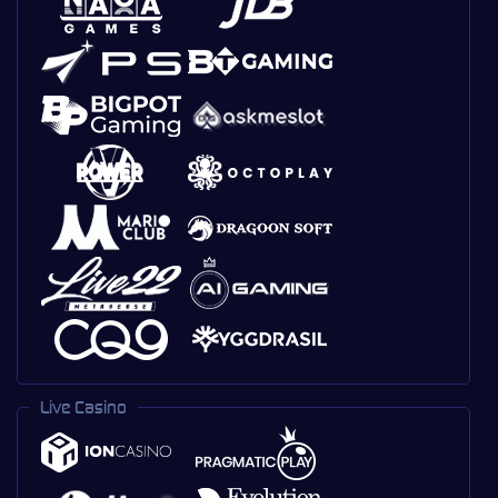
Live Casino