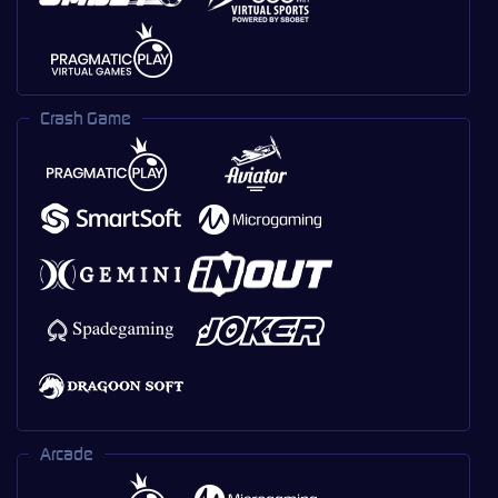
Crash Game
Arcade