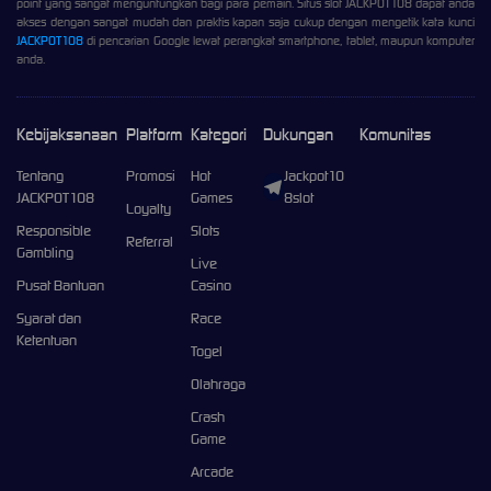
point yang sangat menguntungkan bagi para pemain. Situs slot JACKPOT108 dapat anda
akses dengan sangat mudah dan praktis kapan saja cukup dengan mengetik kata kunci
JACKPOT108
di pencarian Google lewat perangkat smartphone, tablet, maupun komputer
anda.
Kebijaksanaan
Platform
Kategori
Dukungan
Komunitas
Tentang
Promosi
Hot
Jackpot10
JACKPOT108
Games
8slot
Loyalty
Responsible
Slots
Referral
Gambling
Live
Pusat Bantuan
Casino
Syarat dan
Race
Ketentuan
Togel
Olahraga
Crash
Game
Arcade