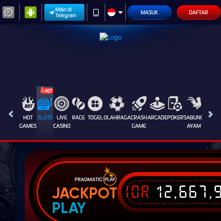
Main di
MASUK
DAFTAR
Telegram
HOT
SLOTS
LIVE
RACE
TOGEL
OLAHRAGA
CRASH
ARCADE
POKER
SABUNG
PROMO
GAMES
CASINO
GAME
AYAM
IDR
12,667,
JACKPOT
PLAY