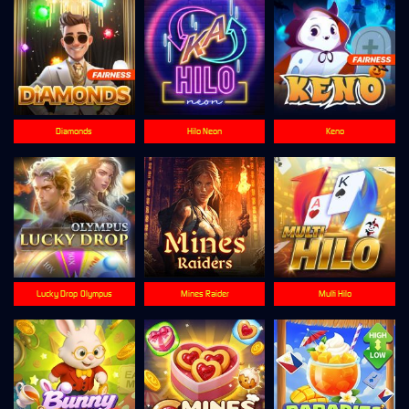
Diamonds
Hilo Neon
Keno
Lucky Drop-Olympus
Mines Raider
Multi Hilo