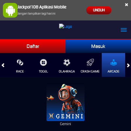
×
Jackpot108 Aplikasi Mobile
UNDUH
Jangan tampilkan lagi hari ini
Daftar
Masuk
SINO
RACE
TOGEL
OLAHRAGA
CRASH GAME
ARCADE
Gemini