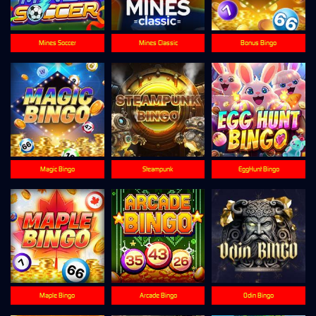
Mines Soccer
Mines Classic
Bonus Bingo
Magic Bingo
Steampunk
EggHunt Bingo
Maple Bingo
Arcade Bingo
Odin Bingo