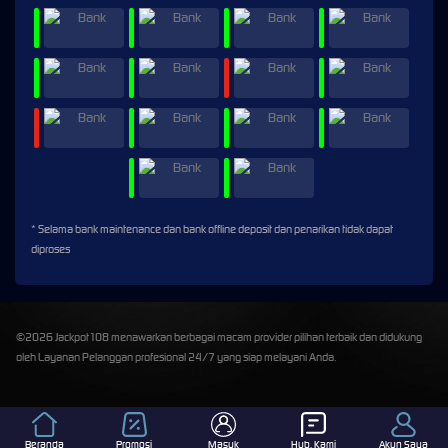
* Selama bank maintenance dan bank offline deposit dan penarikan tidak dapat
diproses
©2026 Jackpot108 menawarkan berbagai macam provider pilihan terbaik dan didukung
oleh Layanan Pelanggan profesional 24/7 yang siap melayani Anda.
Beranda
Promosi
Masuk
Hub. Kami
Akun Saya