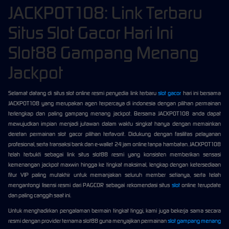
JACKPOT108: Link Terbaru
Situs Slot Gacor Hari Ini
Slot88 Gampang Menang
Jackpot
Selamat datang di situs slot online resmi penyedia link terbaru
slot gacor
hari ini bersama
JACKPOT108 yang merupakan agen terpercaya di indonesia dengan pilihan permainan
terlengkap dan paling gampang menang jackpot. Bersama JACKPOT108 anda dapat
mewujudkan impian menjadi jutawan dalam waktu singkat hanya dengan memainkan
deretan permainan slot gacor pilihan terfavorit. Didukung dengan fasilitas pelayanan
profesional, serta transaksi bank dan e-wallet 24 jam online tanpa hambatan. JACKPOT108
telah terbukti sebagai link situs slot88 resmi yang konsisten memberikan sensasi
kemenangan jackpot maxwin hingga ke tingkat maksimal, lengkap dengan ketersediaan
fitur VIP paling mutakhir untuk memanjakan seluruh member setianya, serta telah
mengantongi lisensi resmi dari PAGCOR sebagai rekomendasi situs
slot
online terupdate
dan paling canggih saat ini.
Untuk menghadirkan pengalaman bermain tingkat tinggi, kami juga bekerja sama secara
resmi dengan provider ternama slot88 guna menyajikan permainan
slot gampang menang