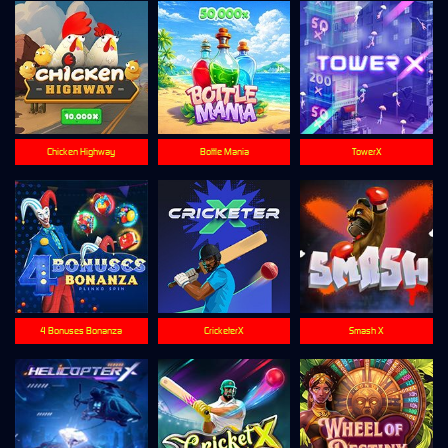
Chicken Highway
Bottle Mania
TowerX
4 Bonuses Bonanza
CricketerX
Smash X