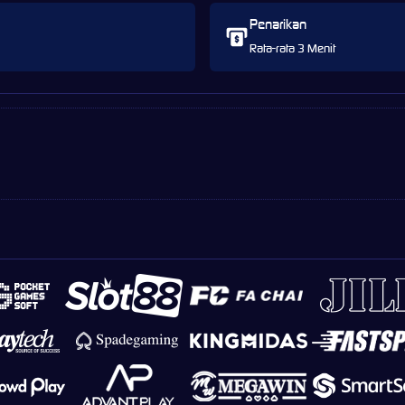
Penarikan
Rata-rata 3 Menit