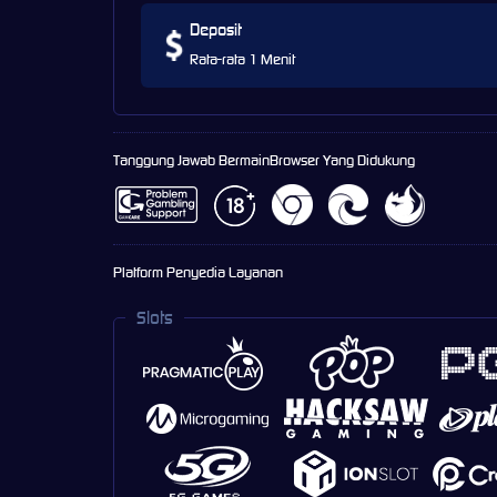
Deposit
Rata-rata 1 Menit
Tanggung Jawab Bermain
Browser Yang Didukung
Platform Penyedia Layanan
Slots