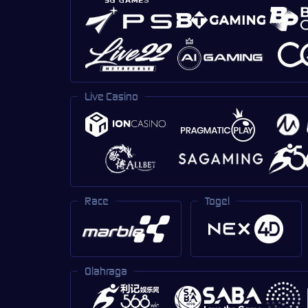
Live Casino
Race
Togel
Olahraga