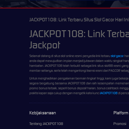
JACKPOT108: Link Terbaru Situs Slot Gacor Hari 
JACKPOT108: Link Terba
Jackpot
Selamat datang di situs slot online resmi penyedia link terbaru
slot gacor
har
anda dapat mewujudkan impian menjadi jutawan dalam waktu singkat hanya d
hambatan. JACKPOT108 telah terbukti sebagai link situs slot88 resmi yan
member setianya, serta telah mengantongi lisensi resmi dari PAGCOR sebag
Untuk menghadirkan pengalaman bermain tingkat tinggi, kami juga beker
segera bergabung bersama JACKPOT108 dan raih kesempatan memenangkan h
promo bonus terbaik, seperti bonus deposit harian, bonus cashback ming
praktis kapan saja cukup dengan mengetik kata kunci
JACKPOT108
di penca
Kebijaksanaan
Platform
Tentang JACKPOT108
Promosi