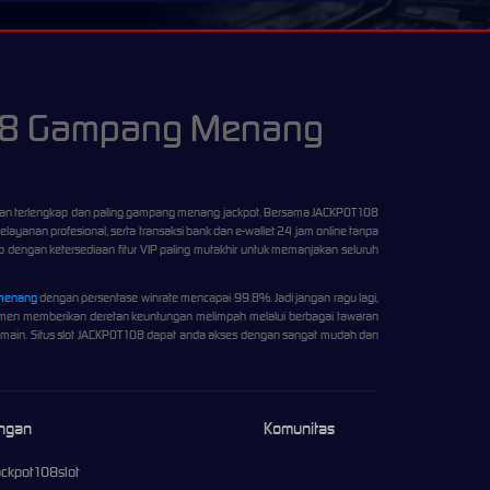
lot88 Gampang Menang
inan terlengkap dan paling gampang menang jackpot. Bersama JACKPOT108
ayanan profesional, serta transaksi bank dan e-wallet 24 jam online tanpa
p dengan ketersediaan fitur VIP paling mutakhir untuk memanjakan seluruh
 menang
dengan persentase winrate mencapai 99.8%. Jadi jangan ragu lagi,
mitmen memberikan deretan keuntungan melimpah melalui berbagai tawaran
 pemain. Situs slot JACKPOT108 dapat anda akses dengan sangat mudah dan
ngan
Komunitas
ackpot108slot