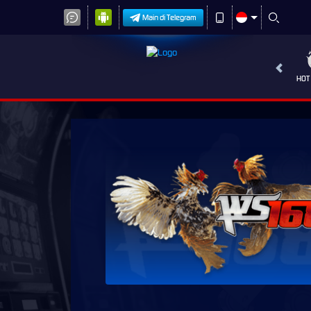
Main di Telegram
HOT