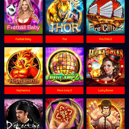
Football Baby
Thor
Fire Chibi 2
Hephaestus
Rave Jump 2
Lucky Boxes