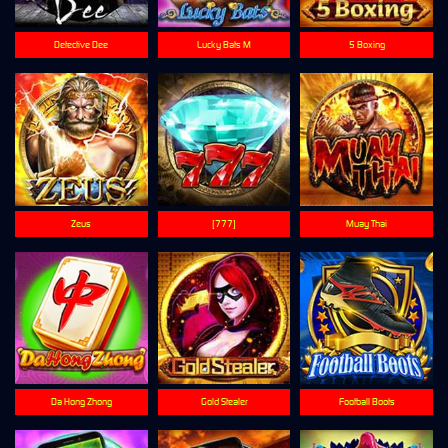
Detective Dee
Lucky Bats M
5 Boxing
Zeus
[777]
Muay Thai
Da Hong Zhong
Gold Stealer
Football Boots