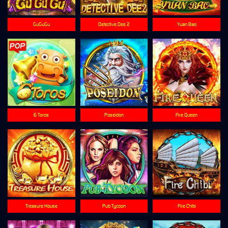
GuGuGu
Detective Dee 2
Yuan Bao
6 Toros
Poseidon
Fire Queen
Treasure House
Pub Tycoon
Fire Chibi