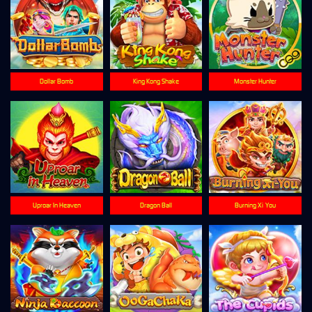
Dollar Bomb
King Kong Shake
Monster Hunter
Uproar In Heaven
Dragon Ball
Burning Xi-You