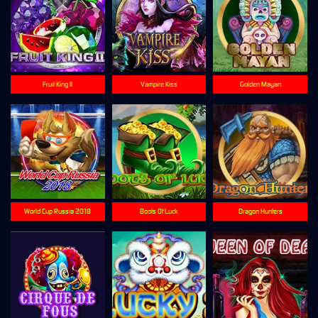
Fruit King II
Vampire Kiss
Golden Mayan
World Cup Russia 2018
Boots Of Luck
Dragon Hunters