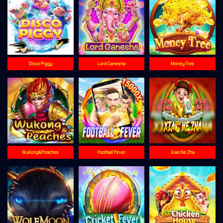
Disco Piggy
Lord Ganesha
Money Tree
WuKong&Peaches
Football Fever
Xiao Ne Zha