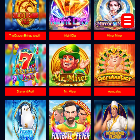
The Dragon Brings Wealth
Night City
Mirror Mirror
Diamond Fruit
Mr. Miser
Acrobatics