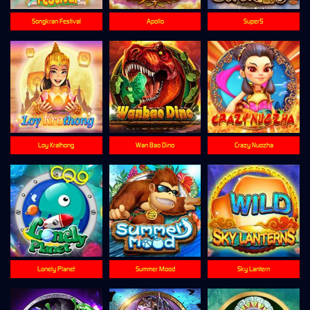
Songkran Festival
Apollo
Super5
Loy Krathong
Wan Bao Dino
Crazy Nuozha
Lonely Planet
Summer Mood
Sky Lantern