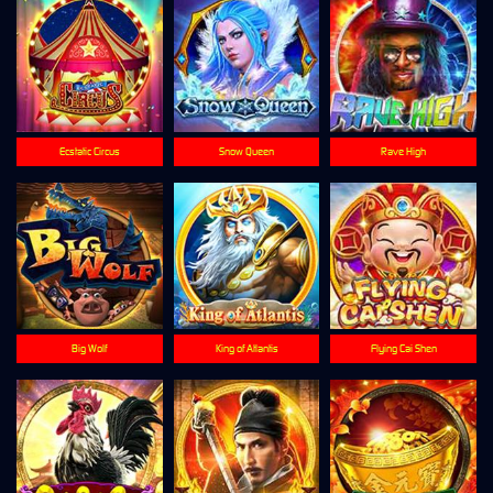
Ecstatic Circus
Snow Queen
Rave High
Big Wolf
King of Atlantis
Flying Cai Shen