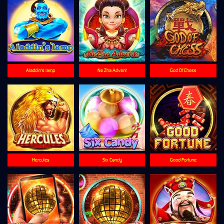
Aladdin's lamp
Ne Zha Advent
God Of Chess
Hercules
Six Candy
Good Fortune