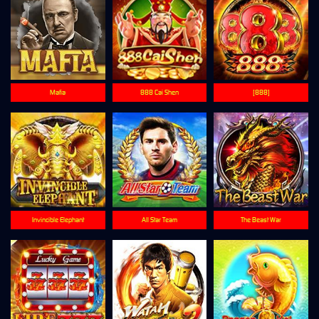
Mafia
888 Cai Shen
[888]
Invincible Elephant
All Star Team
The Beast War