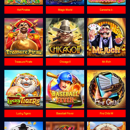
Hot Pinatas
Magic World
Ganesha Jr.
Treasure Pirate
Chicago II
Mr.Rich
Lucky Tigers
Baseball Fever
Fire Chibi M