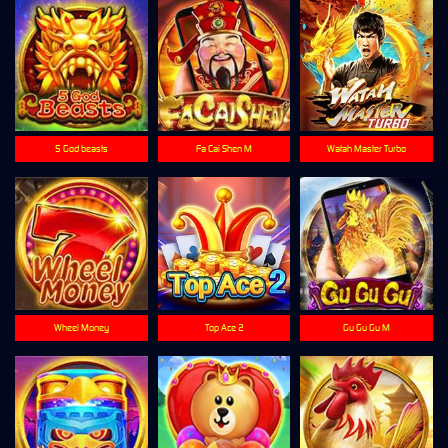
5 God beasts
Fa Cai Shen M
Watah Master Turbo
Wheel Money
Top Ace 2
Gu Gu Gu M