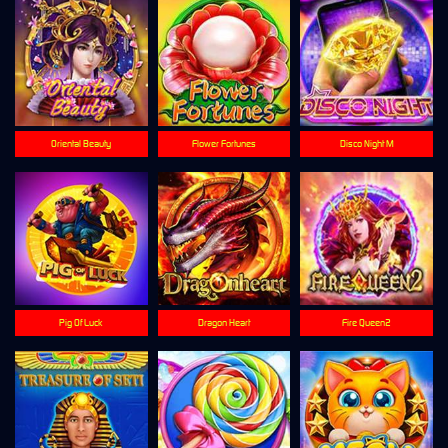
Oriental Beauty
Flower Fortunes
Disco Night M
Pig Of Luck
Dragon Heart
Fire Queen2